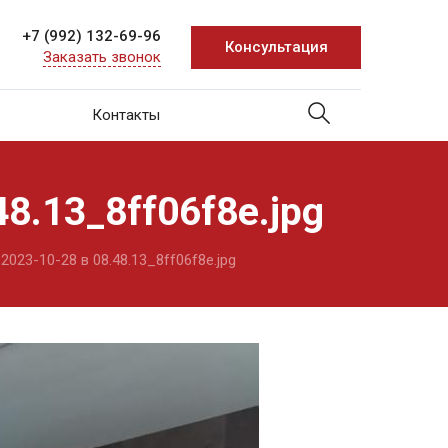
+7 (992) 132-69-96
Консультация
Заказать звонок
Контакты
8.13_8ff06f8e.jpg
23-10-28 в 08.48.13_8ff06f8e.jpg