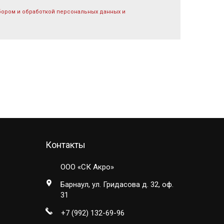
бором и обработкой персональных данных и
Контакты
ООО «СК Акро»
Барнаул, ул. Гридасова д. 32, оф.
31
+7 (992) 132-69-96