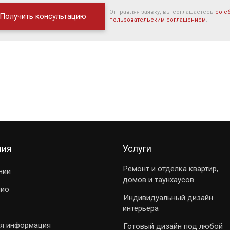
Отправляя заявку, вы соглашаетесь
со с
пользовательским соглашением
.
ния
Услуги
Ремонт и отделка квартир,
нии
домов и таунхаусов
лио
Индивидуальный дизайн
интерьера
я информация
Готовый дизайн под любой