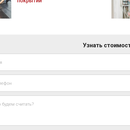
покрытий
Узнать стоимос
я
лефон
о будем считать?