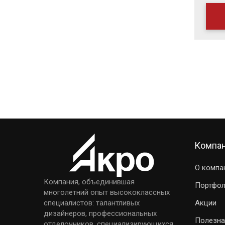
Компа
О компа
Компания, объединившая
Портфо
многолетний опыт высококлассных
Акции
специалистов: талантливых
дизайнеров, профессиональных
Полезна
отделочников, специализирующихся